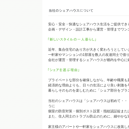
安心・安全・快適なシェアハウス生活をご提供でき
企画・デザイン・設計工事から運営・管理までワン
近年、集合住宅のあり方が大きく変わろうとしてい
一軒家やマンションの1部屋を数人の友達同士で借
会社が運営・管理するシェアハウスが都内を中心に
プライベートな部分を確保しながら、年齢や職業も
経済的な理由よりも、日々の生活により良い刺激を
暮らしそのものを楽しむために「シェア部分をプラ
当社のシェアハウスは「シェアハウスは初めて・・
うに
個室の防音対策・個別ポスト設置・指紋認証錠または
また、住人同士のトラブル防止のために、細やかな
家主様のアパートや一軒家をシェアハウスに改装し