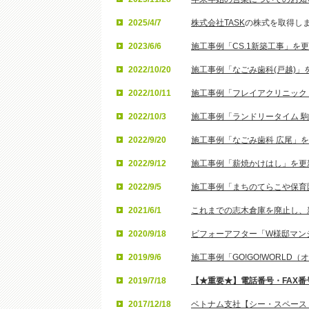
2025/4/7
株式会社TASK
の株式を取得し
2023/6/6
施工事例「CS.1新築工事」を
2022/10/20
施工事例「なごみ歯科(戸越)」
2022/10/11
施工事例「フレイアクリニック
2022/10/3
施工事例「ランドリータイム 
2022/9/20
施工事例「なごみ歯科 広尾」
2022/9/12
施工事例「薪焼かけはし」を更
2022/9/5
施工事例「まちのてらこや保育
2021/6/1
これまでの志木倉庫を廃止し、
2020/9/18
ビフォーアフター「W様邸マン
2019/9/6
施工事例「GO!GO!WORL
2019/7/18
【★重要★】電話番号・FAX
2017/12/18
ベトナム支社【シー・スペース