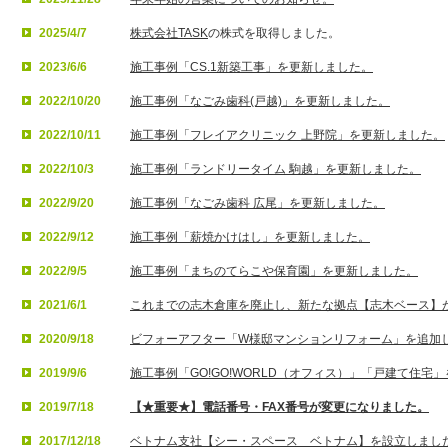
2025/4/7
株式会社TASK
の株式を取得しました。
2023/6/6
施工事例「CS.1新築工事」を更新しました。
2022/10/20
施工事例「なごみ歯科(戸越)」を更新しました。
2022/10/11
施工事例「フレイアクリニック 上野院」を更新しました。
2022/10/3
施工事例「ランドリータイム 駒越」を更新しました。
2022/9/20
施工事例「なごみ歯科 広尾」を更新しました。
2022/9/12
施工事例「薪焼かけはし」を更新しました。
2022/9/5
施工事例「まちのてらこや保育園」を更新しました。
2021/6/1
これまでの志木倉庫を廃止し、新たな拠点【志木ベース】
2020/9/18
ビフォーアフター「W様邸マンションリフォーム」を追加
2019/9/6
施工事例「GO!GO!WORLD（オフィス）」「戸建て住宅
2019/7/18
【★重要★】電話番号・FAX番号が変更になりました。
2017/12/18
ベトナム支社【シー・スペース ベトナム】を設立しまし